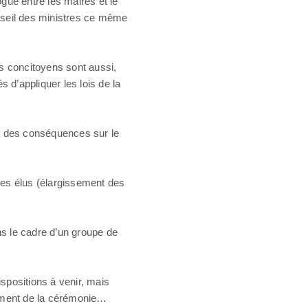
ogue entre les maires et le
nseil des ministres ce même
rs concitoyens sont aussi,
és d’appliquer les lois de la
ait des conséquences sur le
 des élus (élargissement des
ns le cadre d’un groupe de
ispositions à venir, mais
 moment de la cérémonie…