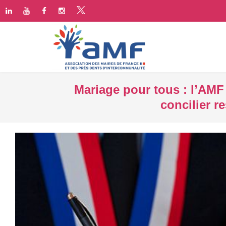
Mariage pour tous : l’AMF 
concilier r