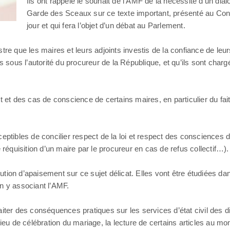
Ils ont rappelé le souhait de l’AMF de la nécessité d’un dial
Garde des Sceaux sur ce texte important, présenté au Co
jour et qui fera l’objet d’un débat au Parlement.
tre que les maires et leurs adjoints investis de la confiance de leu
cés sous l’autorité du procureur de la République, et qu’ils sont charg
sujet et des cas de conscience de certains maires, en particulier du f
ceptibles de concilier respect de la loi et respect des consciences
 réquisition d’un maire par le procureur en cas de refus collectif…).
tion d’apaisement sur ce sujet délicat. Elles vont être étudiées da
n y associant l’AMF.
iter des conséquences pratiques sur les services d’état civil des d
 lieu de célébration du mariage, la lecture de certains articles au