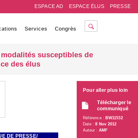
ESPACE AD
ESPACE ÉLUS
PRESSE
cations
Services
Congrès
s modalités susceptibles de
nce des élus
Pour aller plus loin
Télécharger le
communiqué
Référence :
BW11532
Date :
8 Nov 2012
Auteur :
AMF
UE DE PRESSE/