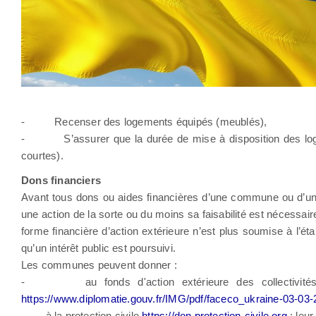
- Recenser des logements équipés (meublés),
- S’assurer que la durée de mise à disposition des logeme
courtes).
Dons financiers
Avant tous dons ou aides financières d’une commune ou d’un EP
une action de la sorte ou du moins sa faisabilité est nécessair
forme financière d’action extérieure n’est plus soumise à l’ét
qu’un intérêt public est poursuivi.
Les communes peuvent donner :
- au fonds d'action extérieure des collectivités ter
https://www.diplomatie.gouv.fr/IMG/pdf/faceco_ukraine-03-03
- à la protection civile
https://don.protection-civile.org
: leur