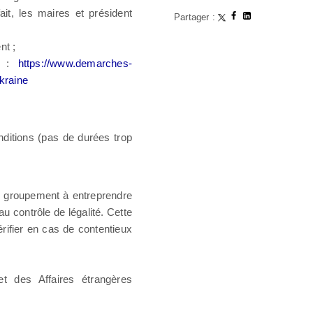
it, les maires et président
Partager :
nt ;
e :
https://www.demarches-
ukraine
ditions (pas de durées trop
du groupement à entreprendre
u contrôle de légalité. Cette
érifier en cas de contentieux
 des Affaires étrangères