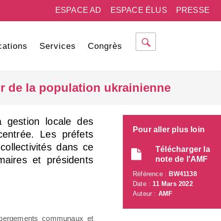
ESPACE AD
ESPACE ÉLUS
PRESSE
cations
Services
Congrès
 de la population ukrainienne
la gestion locale des
Pour aller plus loin
centrée. Les préfets
collectivités dans ce
Télécharger la
maires et présidents
note de l'AMF
Référence :
BW41138
Date :
11 Mars 2022
Auteur :
AMF
ébergements communaux et