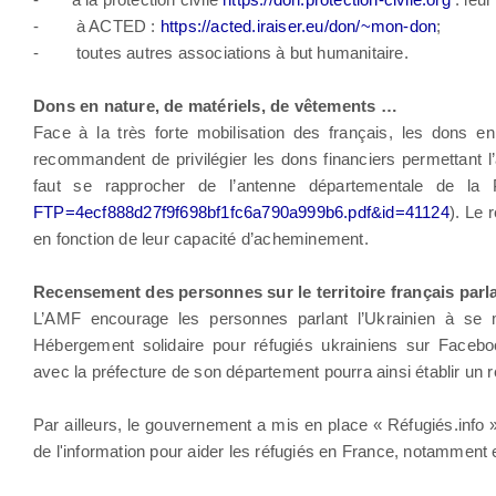
- à ACTED :
https://acted.iraiser.eu/don/~mon-don
;
- toutes autres associations à but humanitaire.
Dons en nature, de matériels, de vêtements …
Face à la très forte mobilisation des français, les dons e
recommandent de privilégier les dons financiers permettant l’
faut se rapprocher de l’antenne départementale de la P
FTP=4ecf888d27f9f698bf1fc6a790a999b6.pdf&id=41124
). Le 
en fonction de leur capacité d’acheminement.
Recensement des personnes sur le territoire français parla
L’AMF encourage les personnes parlant l’Ukrainien à se m
Hébergement solidaire pour réfugiés ukrainiens sur Facebo
avec la préfecture de son département pourra ainsi établir un r
Par ailleurs, le gouvernement a mis en place « Réfugiés.info 
de l'information pour aider les réfugiés en France, notamment