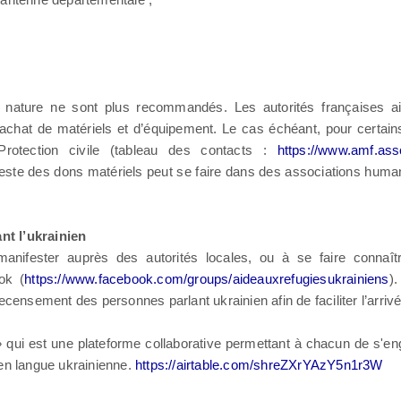
n nature ne sont plus recommandés. Les autorités françaises ain
achat de matériels et d’équipement. Le cas échéant, pour certains 
rotection civile (tableau des contacts :
https://www.amf.ass
reste des dons matériels peut se faire dans des associations human
nt l’ukrainien
anifester auprès des autorités locales, ou à se faire connaît
ok (
https://www.facebook.com/groups/aideauxrefugiesukrainiens
)
ecensement des personnes parlant ukrainien afin de faciliter l’arriv
» qui est une plateforme collaborative permettant à chacun de s'eng
 en langue ukrainienne.
https://airtable.com/shreZXrYAzY5n1r3W