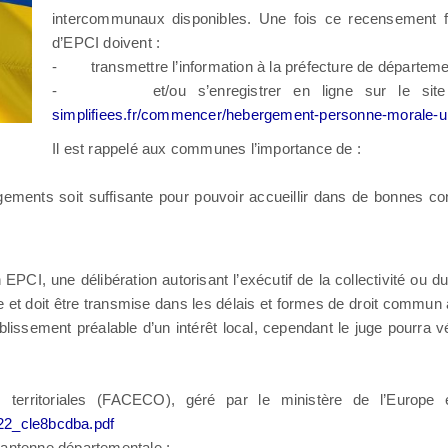
intercommunaux disponibles. Une fois ce recensement fa
d’EPCI doivent :
- transmettre l’information à la préfecture de départeme
- et/ou s’enregistrer en ligne sur le sit
simplifiees.fr/commencer/hebergement-personne-morale-
Il est rappelé aux communes l’importance de :
nts soit suffisante pour pouvoir accueillir dans de bonnes con
CI, une délibération autorisant l’exécutif de la collectivité ou 
e et doit être transmise dans les délais et formes de droit commun a
ablissement préalable d’un intérêt local, cependant le juge pourra v
ritoriales (FACECO), géré par le ministère de l’Europe et
-22_cle8bcdba.pdf
 antenne départementale ;