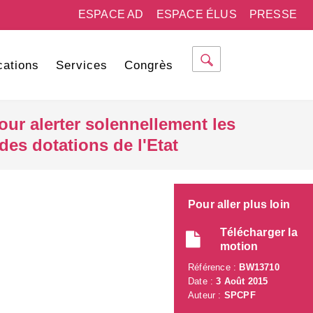
ESPACE AD
ESPACE ÉLUS
PRESSE
cations
Services
Congrès
our alerter solennellement les
es dotations de l'Etat
Pour aller plus loin
Télécharger la
motion
Référence :
BW13710
Date :
3 Août 2015
Auteur :
SPCPF