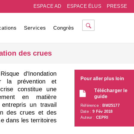
ESPACE AD
ESPACE ÉLUS
PRESSE
cations
Services
Congrès
ation des crues
isque d’Inondation
Pour aller plus loin
 la prévention et
 crise constitue une
Télécharger le
rement en matière
guide
entrepris un travail
Référence :
BW25177
ion des crues et des
Date :
9 Fév 2018
Auteur :
CEPRI
 dans les territoires