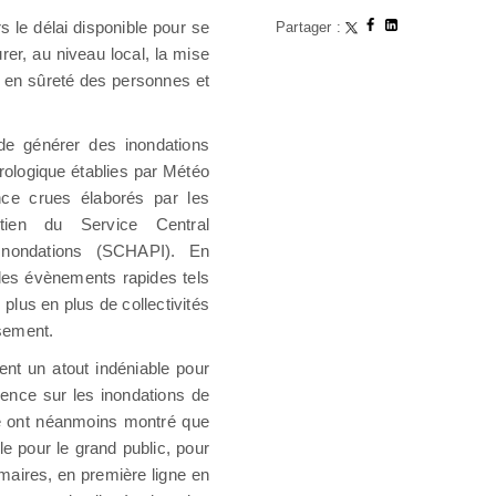
rs le délai disponible pour se
Partager :
rer, au niveau local, la mise
e en sûreté des personnes et
de générer des inondations
rologique établies par Météo
nce crues élaborés par les
ien du Service Central
Inondations (SCHAPI). En
 les évènements rapides tels
 plus en plus de collectivités
ssement.
uent un atout indéniable pour
ence sur les inondations de
ire ont néanmoins montré que
le pour le grand public, pour
s maires, en première ligne en