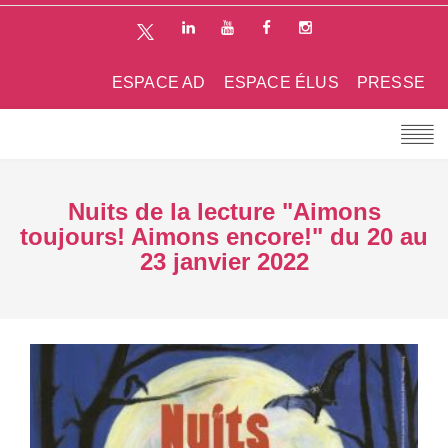
ESPACE AD
ESPACE ÉLUS
PRESSE
Nuits de la lecture "Aimons
toujours! Aimons encore!" du 20 au
23 janvier 2022