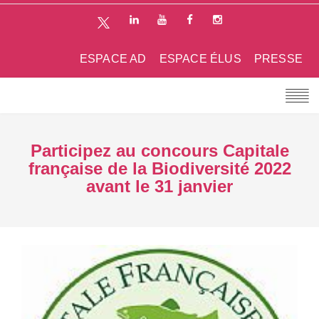
ESPACE AD
ESPACE ÉLUS
PRESSE
Participez au concours Capitale
française de la Biodiversité 2022
avant le 31 janvier