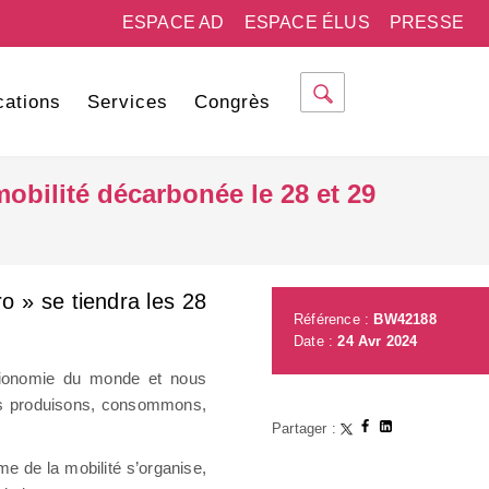
ESPACE AD
ESPACE ÉLUS
PRESSE
cations
Services
Congrès
mobilité décarbonée le 28 et 29
o » se tiendra les 28
Référence :
BW42188
Date :
24 Avr 2024
sionomie du monde et nous
us produisons, consommons,
Partager :
e de la mobilité s’organise,