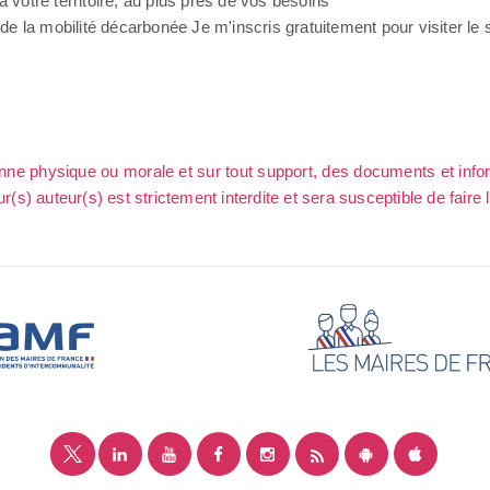
 votre territoire, au plus près de vos besoins
e la mobilité décarbonée Je m'inscris gratuitement pour visiter le 
sonne physique ou morale et sur tout support, des documents et info
ur(s) auteur(s) est strictement interdite et sera susceptible de faire 