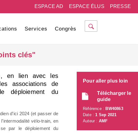
ESPACE AD
ESPACE ÉLUS
PRESSE
cations
Services
Congrès
ints clés"
e, en lien avec les
Pour aller plus loin
les associations de
 le déploiement du
Télécharger le
guide
Référence :
BW40863
dien d’ici 2024 (et passer de
Date :
1 Sep 2021
l’intermodalité vélo-train, en
Auteur :
AMF
sse par le déploiement du