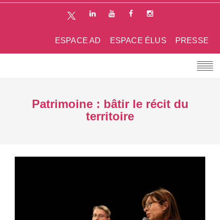
ESPACE AD
ESPACE ÉLUS
PRESSE
Patrimoine : bâtir le récit du
territoire