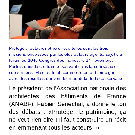
Protéger, restaurer et valoriser, telles sont les trois
missions endossées par les élus et leurs agents, sujet d'un
forum au 104e Congrès des maires, le 24 novembre.
Parfois dans la contrainte, souvent dans la course aux
subventions. Mais au final, comme ils en ont témoigné,
avec des résultats qui vont bien au-delà de la conservation.
Le président de l’Association nationale des
architectes des bâtiments de France
(ANABF), Fabien Sénéchal, a donné le ton
des débats : «Protéger le patrimoine, ça
ne veut rien dire ! Il faut construire un récit
en emmenant tous les acteurs. »