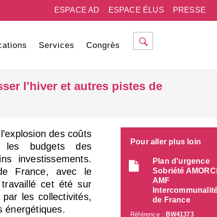
ESPACE AD
ESPACE ÉLUS
PRESSE
cations
Services
Congrès
ser l'hiver et autres pistes de
l’explosion des coûts
Pour aller plus loin
nt les budgets des
ins investissements.
Plan d'urgence
de France, avec le
Sobriété AMORC
AMF
travaillé cet été sur
Intercommunalit
ar les collectivités,
de France
s énergétiques.
Référence :
BW41373