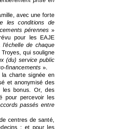
 entièrement prise en
mille, avec une forte
e les conditions de
ncements pérennes
»
évu pour les EAJE
 l’échelle de chaque
 Troyes, qui souligne
ux (du) service public
 co-financements
».
 la charte signée en
lisé et anonymisé des
r les bonus. Or, des
ué pour percevoir les
ccords passés entre
 de centres de santé,
decins ; et pour les