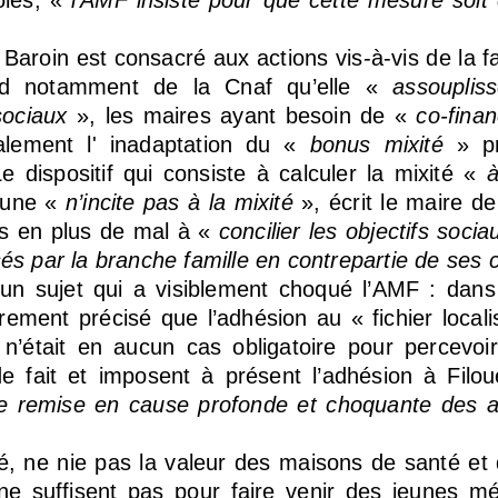
oles, «
l’AMF insiste pour que cette mesure soit
Baroin est consacré aux actions vis-à-vis de la fa
nd notamment de la Cnaf qu’elle «
assoupliss
sociaux
», les maires ayant besoin de «
co-fina
alement l' inadaptation du «
bonus mixité
» pr
e dispositif qui consiste à calculer la mixité «
à
mune «
n’incite pas à la mixité
», écrit le maire de
us en plus de mal à «
concilier les objectifs socia
és par la branche famille en contrepartie de ses
un sujet qui a visiblement choqué l’AMF : dans
lairement précisé que l’adhésion au « fichier loca
n’était en aucun cas obligatoire pour percevoi
de fait et imposent à présent l’adhésion à Filo
e remise en cause profonde et choquante des a
té, ne nie pas la valeur des maisons de santé et
ne suffisent pas pour faire venir des jeunes mé