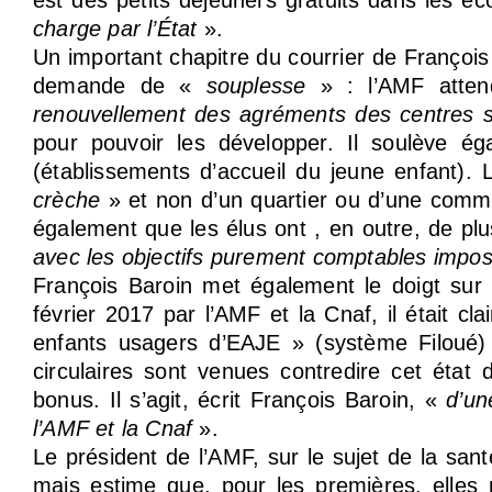
est des petits déjeuners gratuits dans les éc
charge par l’État
».
Un important chapitre du courrier de François 
demande de «
souplesse
» : l’AMF atte
renouvellement des agréments des centres 
pour pouvoir les développer. Il soulève ég
(établissements d’accueil du jeune enfant). L
crèche
» et non d’un quartier ou d’une com
également que les élus ont , en outre, de pl
avec les objectifs purement comptables impos
François Baroin met également le doigt sur 
février 2017 par l’AMF et la Cnaf, il était c
enfants usagers d’EAJE » (système Filoué) 
circulaires sont venues contredire cet état 
bonus. Il s’agit, écrit François Baroin, «
d’un
l’AMF et la Cnaf
».
Le président de l’AMF, sur le sujet de la san
mais estime que, pour les premières, elles 