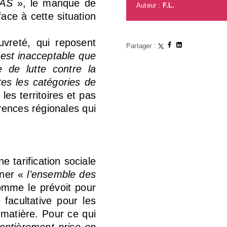
CAS
», le manque de
Auteur :
F.L.
ace à cette situation
vreté, qui reposent
Partager :
l est inacceptable que
e de lutte contre la
es les catégories de
les territoires et pas
ences régionales qui
e tarification sociale
rner «
l’ensemble des
mme le prévoit pour
 facultative pour les
 matière. Pour ce qui