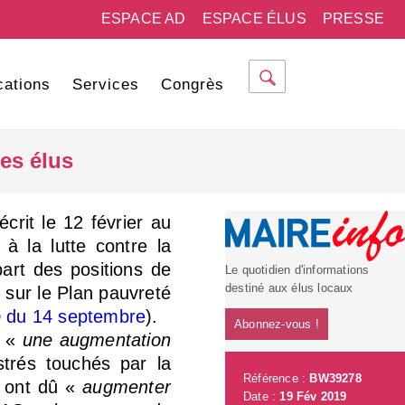
ESPACE AD
ESPACE ÉLUS
PRESSE
cations
Services
Congrès
des élus
crit le 12 février au
 à la lutte contre la
part des positions de
Le quotidien d'informations
destiné aux élus locaux
– sur le Plan pauvreté
o
du 14 septembre
).
Abonnez-vous !
t «
une augmentation
trés touchés par la
Référence :
BW39278
 ont dû «
augmenter
Date :
19 Fév 2019