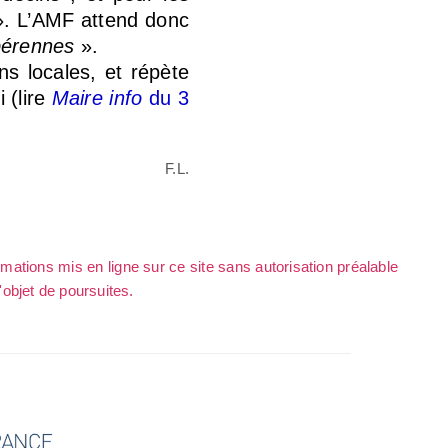
». L’AMF attend donc
pérennes
».
ns locales, et répète
 (lire
Maire info
du 3
F.L.
rmations mis en ligne sur ce site sans autorisation préalable
l'objet de poursuites.