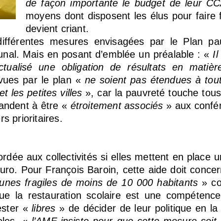
de façon importante le budget de leur C
moyens dont disposent les élus pour faire f
devient criant.
ifférentes mesures envisagées par le Plan pau
munal. Mais en posant d’emblée un préalable : «
I
ctualisé une obligation de résultats en matièr
évues par le plan «
ne soient pas étendues à tout
 les petites villes
», car la pauvreté touche tous 
andent à être «
étroitement associés
» aux confér
s prioritaires.
dée aux collectivités si elles mettent en place un
euro. Pour François Baroin, cette aide doit conce
nes fragiles de moins de 10 000 habitants
» co
que la restauration scolaire est une compétence
ester «
libres
» de décider de leur politique en la