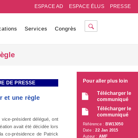
ESPACE AD
ESPACE ÉLUS
PRESSE
cations
Services
Congrès
règle
Pour aller plus loin
UE DE PRESSE
Télécharger le
r et une règle
communiqué
Télécharger le
communiqué
 vice-président délégué, ont
Référence :
BW13050
réation avait été décidée lors
Date :
22 Jan 2015
a co-présidence de Patrick
Auteur :
AMF