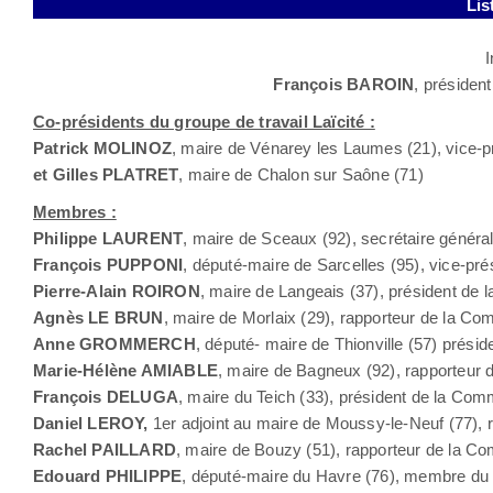
Lis
I
François BAROIN
, président
Co-présidents du groupe de travail Laïcité :
Patrick MOLINOZ
, maire de Vénarey les Laumes (21), vice-p
et Gilles PLATRET
, maire de Chalon sur Saône (71)
Membres :
Philippe LAURENT
, maire de Sceaux (92), secrétaire généra
François PUPPONI
, député-maire de Sarcelles (95), vice-pré
Pierre-Alain ROIRON
, maire de Langeais (37), président de
Agnès LE BRUN
, maire de Morlaix (29), rapporteur de la C
Anne GROMMERCH
, député- maire de Thionville (57) prési
Marie-Hélène AMIABLE
, maire de Bagneux (92), rapporteur 
François DELUGA
, maire du Teich (33), président de la Com
Daniel LEROY,
1er adjoint au maire de Moussy-le-Neuf (77), 
Rachel PAILLARD
, maire de Bouzy (51), rapporteur de la C
Edouard PHILIPPE
, député-maire du Havre (76), membre du