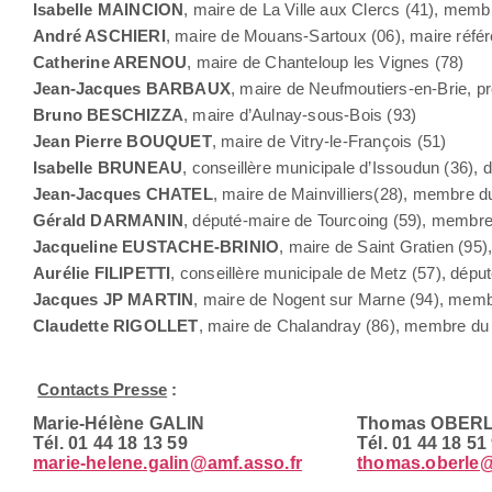
Isabelle MAINCION
, maire de La Ville aux Clercs (41), memb
André ASCHIERI
, maire de Mouans-Sartoux (06), maire référe
Catherine ARENOU
, maire de Chanteloup les Vignes (78)
Jean-Jacques BARBAUX
, maire de Neufmoutiers-en-Brie, p
Bruno BESCHIZZA
, maire d’Aulnay-sous-Bois (93)
Jean Pierre BOUQUET
, maire de Vitry-le-François (51)
Isabelle BRUNEAU
, conseillère municipale d’Issoudun (36), 
Jean-Jacques CHATEL
, maire de Mainvilliers(28), membre d
Gérald DARMANIN
, député-maire de Tourcoing (59), membre
Jacqueline EUSTACHE-BRINIO
, maire de Saint Gratien (95
Aurélie FILIPETTI
, conseillère municipale de Metz (57), dépu
Jacques JP MARTIN
, maire de Nogent sur Marne (94), memb
Claudette RIGOLLET
, maire de Chalandray (86), membre du
Contacts Presse
:
Marie-Hélène GALIN
Thomas OBER
Tél. 01 44 18 13 59
Tél. 01 44 18 51
marie-helene.galin@amf.asso.fr
thomas.oberle@