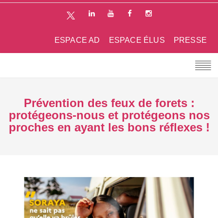
ESPACE AD
ESPACE ÉLUS
PRESSE
Prévention des feux de forets :
protégeons-nous et protégeons nos
proches en ayant les bons réflexes !