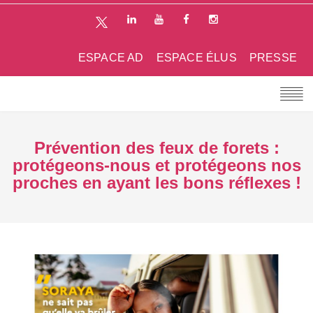
ESPACE AD
ESPACE ÉLUS
PRESSE
Prévention des feux de forets :
protégeons-nous et protégeons nos
proches en ayant les bons réflexes !