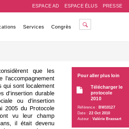
ESPACE AD
ESPACE ÉLUS
PRESSE
cations
Services
Congrès
onsidèrent que les
Pour aller plus loin
 de l’accompagnement
s qui sont localement
Télécharger le
s d’insertion durable
protocole
2010
ciale ou d’insertion
ai 2005 du Protocole
Référence :
BW10127
Date :
22 Oct 2010
s ont vu leur champ
Auteur :
Valérie Brassart
 ans, il était devenu