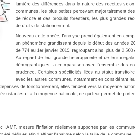
lumière des différences dans la nature des recettes selon
communes, les plus petites percevant majoritairement des
de récolte et des produits forestiers, les plus grandes re
de droits de stationnement.
Nouveau cette année, l’analyse prend également en comp
un phénomène grandissant depuis le début des années 20
de 774 au 1er janvier 2019, regroupant ainsi plus de 2 500
Au regard de leur grande hétérogénéité et de leur inégale 
démographiques, la comparaison avec l’ensemble des 
prudence. Certaines spécificités liées au statut transitoi
avec les autres communes, notamment en considérant leu
dépenses de fonctionnement, elles tendent vers la moyenne nationa
xistantes et à la moyenne nationale, ce qui leur permet de porter d
ec l’AMF, mesure l’inflation réellement supportée par les commu
été définies afin d’affiner l’analyse selon la taille de la commune.