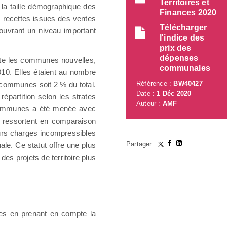
Territoires et
 la taille démographique des
Finances 2020
 recettes issues des ventes
Télécharger
couvrant un niveau important
l'indice des
prix des
dépenses
te les communes nouvelles,
communales
10. Elles étaient au nombre
Référence :
BW40427
 communes soit 2 % du total.
Date :
1 Déc 2020
répartition selon les strates
Auteur :
AMF
communes a été menée avec
re ressortent en comparaison
rs charges incompressibles
Partager :
le. Ce statut offre une plus
es projets de territoire plus
nes en prenant en compte la