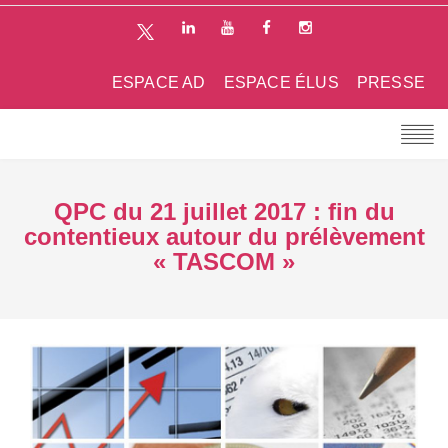
ESPACE AD
ESPACE ÉLUS
PRESSE
QPC du 21 juillet 2017 : fin du
contentieux autour du prélèvement
« TASCOM »