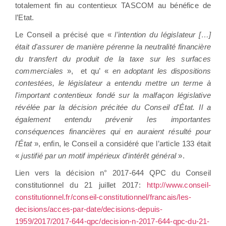
totalement fin au contentieux TASCOM au bénéfice de
l’Etat.
Le Conseil a précisé que «
l’intention du législateur […]
était d'assurer de manière pérenne la neutralité financière
du transfert du produit de la taxe sur les surfaces
commerciales
», et qu’ «
en adoptant les dispositions
contestées, le législateur a entendu mettre un terme à
l'important contentieux fondé sur la malfaçon législative
révélée par la décision précitée du Conseil d'État. Il a
également entendu prévenir les importantes
conséquences financières qui en auraient résulté pour
l'État
», enfin, le Conseil a considéré que l’article 133 était
«
justifié par un motif impérieux d'intérêt général
».
Lien vers la décision n° 2017-644 QPC du Conseil
constitutionnel du 21 juillet 2017:
http://www.conseil-
constitutionnel.fr/conseil-constitutionnel/francais/les-
decisions/acces-par-date/decisions-depuis-
1959/2017/2017-644-qpc/decision-n-2017-644-qpc-du-21-