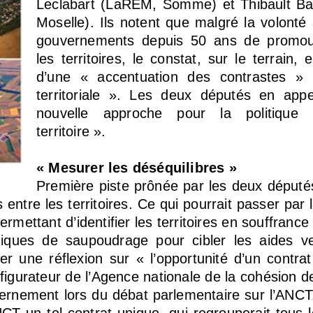
Leclabart (LaREM, Somme) et Thibault Ba
Moselle). Ils notent que malgré la volonté 
gouvernements depuis 50 ans de promouvo
les territoires, le constat, sur le terrain, 
d’une « accentuation des contrastes » 
territoriale ». Les deux députés en app
nouvelle approche pour la politique
territoire ».
« Mesurer les déséquilibres »
Première piste prônée par les deux députés 
entre les territoires. Ce qui pourrait passer par 
rmettant d’identifier les territoires en souffrance
iques de saupoudrage pour cibler les aides ver
er une réflexion sur « l’opportunité d’un contra
éfigurateur de l’Agence nationale de la cohésion d
ernement lors du débat parlementaire sur l’ANC