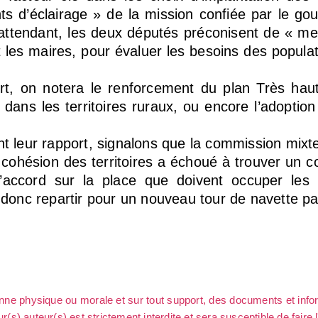
nts d’éclairage » de la mission confiée par le g
 En attendant, les deux députés préconisent de « m
 les maires, pour évaluer les besoins des popula
t, on notera le renforcement du plan Très haut
 dans les territoires ruraux, ou encore l’adoption
 leur rapport, signalons que la commission mixte 
la cohésion des territoires a échoué à trouver un
’accord sur la place que doivent occuper les 
donc repartir pour un nouveau tour de navette pa
sonne physique ou morale et sur tout support, des documents et info
ur(s) auteur(s) est strictement interdite et sera susceptible de faire 