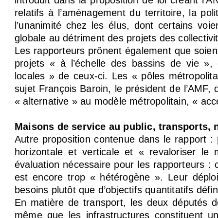
introduit dans la proposition de loi créant l’
relatifs à l’aménagement du territoire, la pol
l’unanimité chez les élus, dont certains voi
globale au détriment des projets des collectivi
Les rapporteurs prônent également que soient
projets « à l’échelle des bassins de vie »,
locales » de ceux-ci. Les « pôles métropolita
sujet François Baroin, le président de l’AMF,
« alternative » au modèle métropolitain, « acc
Maisons de service au public, transports
Autre proposition contenue dans le rapport : 
horizontale et verticale et « revaloriser l
évaluation nécessaire pour les rapporteurs : 
est encore trop « hétérogène ». Leur déploi
besoins plutôt que d’objectifs quantitatifs défin
En matière de transport, les deux députés dé
même que les infrastructures constituent un