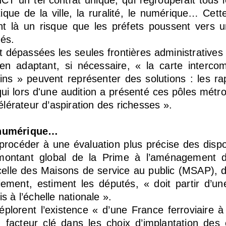
ANCT un tel contrat unique, qui regrouperait tous 
itique de la ville, la ruralité, le numérique… Cet
ent là un risque que les préfets poussent vers u
tés.
 dépassées les seules frontières administrative
 en adaptant, si nécessaire, « la carte interco
ins » peuvent représenter des solutions : les ra
 qui lors d'une audition a présenté ces pôles mét
élérateur d’aspiration des richesses ».
, numérique…
procéder à une évaluation plus précise des dispo
e montant global de la Prime à l’aménagement du
celle des Maisons de service au public (MSAP), do
ement, estiment les députés, « doit partir d’un
is à l’échelle nationale ».
plorent l’existence « d’une France ferroviaire à
 facteur clé dans les choix d’implantation des 