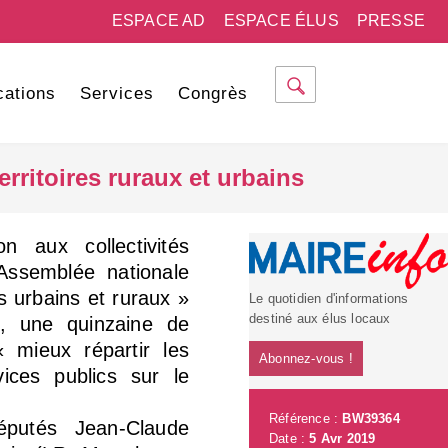
ESPACE AD
ESPACE ÉLUS
PRESSE
cations
Services
Congrès
rritoires ruraux et urbains
 aux collectivités
l’Assemblée nationale
es urbains et ruraux »
Le quotidien d'informations
destiné aux élus locaux
, une quinzaine de
 mieux répartir les
Abonnez-vous !
vices publics sur le
Référence :
BW39364
éputés Jean-Claude
Date :
5 Avr 2019