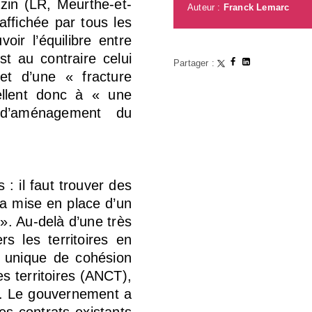
zin (LR, Meurthe-et-
Auteur :
Franck Lemarc
affichée par tous les
ir l’équilibre entre
est au contraire celui
Partager :
et d’une « fracture
ellent donc à « une
 d’aménagement du
: il faut trouver des
la mise en place d’un
 ». Au-delà d’une très
s les territoires en
t unique de cohésion
es territoires (ANCT),
T. Le gouvernement a