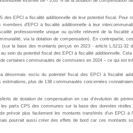
 individuelle estimée de - 3,63 % de la dotation de compensation d
 des EPCI a fiscalité additionnelle de leur potentiel fiscal. Pour ra
membres d’EPCI à fiscalité additionnelle à leur intercommunali
alité professionnelle unique ou qu’elle relèvent de la fiscalité ad
communalité, via la dotation de compensation). En contrepartie, 
ité (sur la base des montants perçus en 2023 - article L.5211-32
u sein du potentiel fiscal des EPCI à fiscalité additionnelle. Ce
tant de certaines communautés de communes en 2024 – ce qui est tr
ésormais exclu du potentiel fiscal des EPCI à fiscalité addit
os estimations, plus de 138 communautés concernées connaitraient
ransferts de dotation de compensation en cas d’évolution de périm
r les parts CPS des communes sur la base des données réelles d
 de prévoir plus facilement les montants transférés d’un EPCI à l
, mais pourrait aussi créer des effets de bord car ces montants 