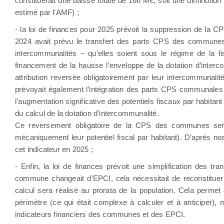
constituerait une baisse totale de 166 M€, soit une diminution
estimé par l’AMF) ;
- la loi de finances pour 2025 prévoit la suppression de la CPS
2024 avait prévu le transfert des parts CPS des communes 
intercommunalités – qu’elles soient sous le régime de la fisc
financement de la hausse l’enveloppe de la dotation d’inter
attribution reversée obligatoirement par leur intercommunal
prévoyait également l’intégration des parts CPS communales a
l’augmentation significative des potentiels fiscaux par habi
du calcul de la dotation d’intercommunalité.
Ce reversement obligatoire de la CPS des communes sera d
mécaniquement leur potentiel fiscal par habitant). D’après n
cet indicateur en 2025 ;
- Enfin, la loi de finances prévoit une simplification des t
commune changeait d’EPCI, cela nécessitait de reconstitue
calcul sera réalisé au prorata de la population. Cela permet
périmètre (ce qui était complexe à calculer et à anticiper)
indicateurs financiers des communes et des EPCI.