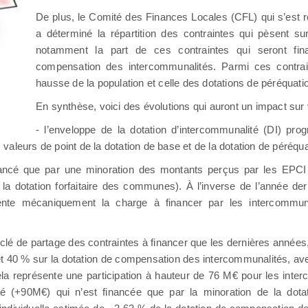
De plus, le Comité des Finances Locales (CFL) qui s’est r
a déterminé la répartition des contraintes qui pèsent su
notamment la part de ces contraintes qui seront fin
compensation des intercommunalités. Parmi ces contrai
hausse de la population et celle des dotations de péréqua
En synthèse, voici des évolutions qui auront un impact sur
- l’enveloppe de la dotation d’intercommunalité (DI) pro
aleurs de point de la dotation de base et de la dotation de péréqua
inancé que par une minoration des montants perçus par les EPCI a
 dotation forfaitaire des communes). À l’inverse de l’année dern
ente mécaniquement la charge à financer par les intercommuna
clé de partage des contraintes à financer que les dernières années,
 et 40 % sur la dotation de compensation des intercommunalités, av
la représente une participation à hauteur de 76 M€ pour les inter
ité (+90M€) qui n’est financée que par la minoration de la dot