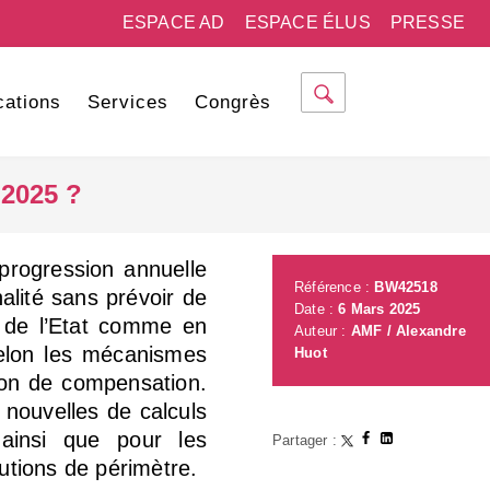
ESPACE AD
ESPACE ÉLUS
PRESSE
cations
Services
Congrès
 2025 ?
 progression annuelle
Référence :
BW42518
alité sans prévoir de
Date :
6 Mars 2025
 de l’Etat comme en
Auteur :
AMF / Alexandre
elon les mécanismes
Huot
ion de compensation.
 nouvelles de calculs
 ainsi que pour les
Partager :
utions de périmètre.