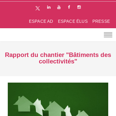
ESPACE AD
ESPACE ÉLUS
PRESSE
Rapport du chantier "Bâtiments des
collectivités"