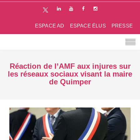
ESPACE AD
ESPACE ÉLUS
PRESSE
Réaction de l’AMF aux injures sur
les réseaux sociaux visant la maire
de Quimper