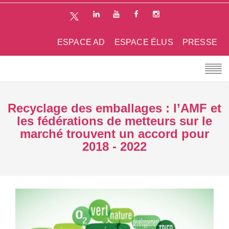
ESPACE AD
ESPACE ÉLUS
PRESSE
Recyclage des emballages : l’AMF et
les fédérations de metteurs sur le
marché trouvent un accord pour
2018 - 2022