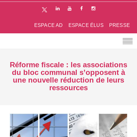
ESPACE AD
ESPACE ÉLUS
PRESSE
Réforme fiscale : les associations
du bloc communal s’opposent à
une nouvelle réduction de leurs
ressources