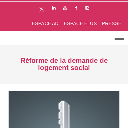
ESPACE AD
ESPACE ÉLUS
PRESSE
Réforme de la demande de
logement social