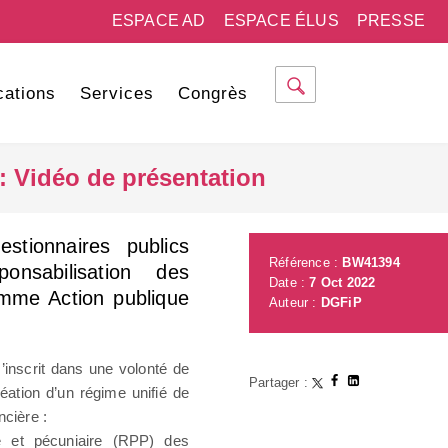
ESPACE AD
ESPACE ÉLUS
PRESSE
cations
Services
Congrès
: Vidéo de présentation
stionnaires publics
Référence :
BW41394
nsabilisation des
Date :
7 Oct 2022
amme Action publique
Auteur :
DGFiP
s’inscrit dans une volonté de
Partager :
éation d’un régime unifié de
ncière :
e et pécuniaire (RPP) des