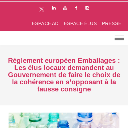
ESPACE AD
ESPACE ÉLUS
PRESSE
Règlement européen Emballages :
Les élus locaux demandent au
Gouvernement de faire le choix de
la cohérence en s’opposant à la
fausse consigne