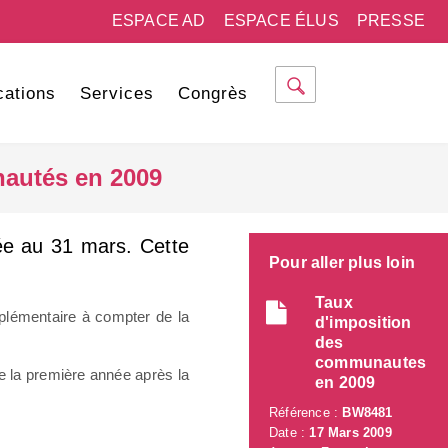
ESPACE AD
ESPACE ÉLUS
PRESSE
cations
Services
Congrès
nautés en 2009
xée au 31 mars. Cette
Pour aller plus loin
Taux
pplémentaire à compter de la
d'imposition
des
communautes
e la première année après la
en 2009
Référence :
BW8481
Date :
17 Mars 2009