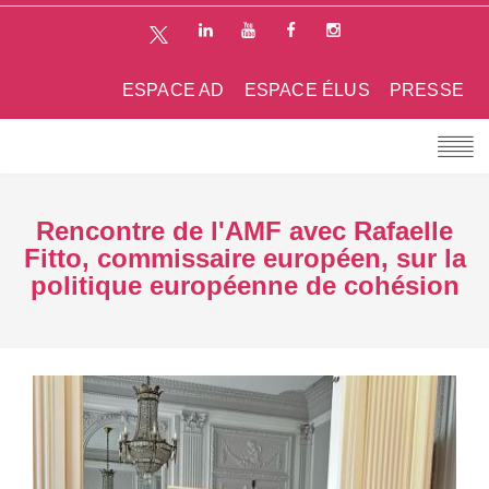
ESPACE AD
ESPACE ÉLUS
PRESSE
Rencontre de l'AMF avec Rafaelle
Fitto, commissaire européen, sur la
politique européenne de cohésion