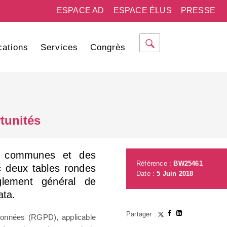
ESPACE AD
ESPACE ÉLUS
PRESSE
cations
Services
Congrès
tunités
s communes et des
Référence :
BW25461
c deux tables rondes
Date :
5 Juin 2018
èglement général de
ata.
Partager :
données (RGPD), applicable