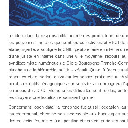
résident dans la responsabilité accrue des producteurs de don
les personnes morales que sont les collectivités et EPCI de
étape urgente, a souligné la CNIL, peut se faire en interne ou 
d’une juriste en interne dans une ville moyenne, recours 
syndicat mixte numérique (le Gip e-Bourgogne-Franche-Comté).
plus haut de la hiérarchie, soit à l’exécutif. Quant à l’accultu
réponses et en mettant en valeur les bonnes pratiques. « L’AMF
nombreux outils pédagogiques sur son site, accompagnera l’ap
le réseau des DPD. Même si les difficultés sont réelles, en t
les citoyens que les élus ne sauraient ignorer.
Concernant l’open data, la rencontre fut aussi l’occasion, au t
intercommunal, cheminement accessible aux handicapés sur u
des collectivités, mises à disposition et souvent enrichies par le