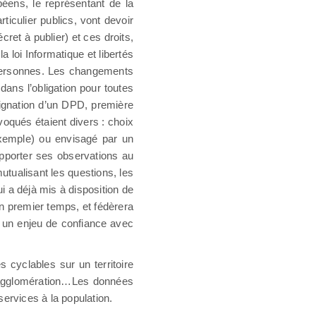
péens, le représentant de la
ticulier publics, vont devoir
écret à publier) et ces droits,
 loi Informatique et libertés
 personnes. Les changements
ans l’obligation pour toutes
ignation d’un DPD, première
voqués étaient divers : choix
exemple) ou envisagé par un
apporter ses observations au
mutualisant les questions, les
i a déjà mis à disposition de
n premier temps, et fédèrera
à un enjeu de confiance avec
s cyclables sur un territoire
e agglomération…Les données
 services à la population.