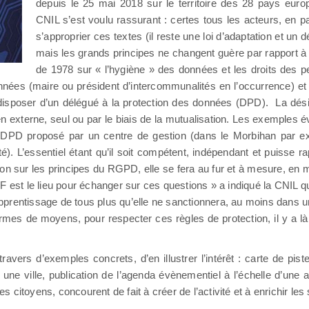
depuis le 25 mai 2018 sur le territoire des 28 pays euro
CNIL s’est voulu rassurant : certes tous les acteurs, en par
s’approprier ces textes (il reste une loi d’adaptation et un d
mais les grands principes ne changent guère par rapport à la
de 1978 sur « l’hygiène » des données et les droits des
nées (maire ou président d’intercommunalités en l’occurrence) et d
 disposer d’un délégué à la protection des données (DPD). La dés
en externe, seul ou par le biais de la mutualisation. Les exemples é
au DPD proposé par un centre de gestion (dans le Morbihan par 
 L’essentiel étant qu’il soit compétent, indépendant et puisse r
ration sur les principes du RGPD, elle se fera au fur et à mesure, en 
 est le lieu pour échanger sur ces questions » a indiqué la CNIL qu
prentissage de tous plus qu’elle ne sanctionnera, au moins dans u
ermes de moyens, pour respecter ces règles de protection, il y a l
ravers d’exemples concrets, d’en illustrer l’intérêt : carte de piste
ne ville, publication de l’agenda évènementiel à l’échelle d’un
s citoyens, concourent de fait à créer de l’activité et à enrichir les