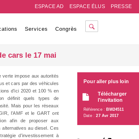
ESPACE AD
ESPACE ÉLUS
PRESSE
cations
Services
Congrès
e cars le 17 mai
ce verte impose aux autorités
Pour aller plus loin
bus et cars par des véhicules
tions d’ici 2020 et 100 % en
Télécharger
ion définit quels types de
l'invitation
ensité. Mais pour les réseaux
Référence :
BW24511
AGIR, l’AMF et le GART ont
Date :
27 Avr 2017
tion afin de proposer aux
es alternatives au diesel. Ces
tratégie d’investissement à