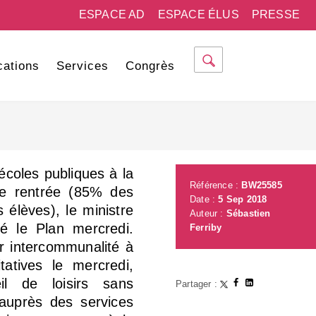
ESPACE AD
ESPACE ÉLUS
PRESSE
cations
Services
Congrès
écoles publiques à la
Référence :
BW25585
te rentrée (85% des
Date :
5 Sep 2018
élèves), le ministre
Auteur :
Sébastien
té le Plan mercredi.
Ferriby
ur intercommunalité à
tatives le mercredi,
il de loisirs sans
Partager :
auprès des services