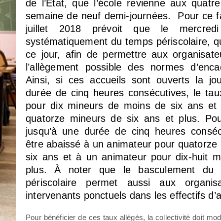
de l’Etat, que l’école revienne aux quatr
semaine de neuf demi-journées. Pour ce fa
juillet 2018 prévoit que le mercred
systématiquement du temps périscolaire, qu’
ce jour, afin de permettre aux organisate
l’allègement possible des normes d’en
Ainsi, si ces accueils sont ouverts la jo
durée de cinq heures consécutives, le tau
pour dix mineurs de moins de six ans et
quatorze mineurs de six ans et plus. Po
jusqu’à une durée de cinq heures conséc
être abaissé à un animateur pour quatorze
six ans et à un animateur pour dix-huit m
plus. À noter que le basculement du
périscolaire permet aussi aux organisa
intervenants ponctuels dans les effectifs d’
Pour bénéficier de ces taux allégés, la collectivité doit mo