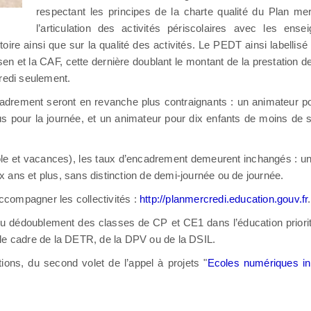
respectant les principes de la charte qualité du Plan m
l’articulation des activités périscolaires avec les ensei
itoire ainsi que sur la qualité des activités. Le PEDT ainsi labellisé 
asen et la CAF, cette dernière doublant le montant de la prestation
credi seulement.
cadrement seront en revanche plus contraignants : un animateur p
s pour la journée, et un animateur pour dix enfants de moins de 
le et vacances), les taux d’encadrement demeurent inchangés : un
 ans et plus, sans distinction de demi-journée ou de journée.
accompagner les collectivités :
http://planmercredi.education.gouv.fr
.
e du dédoublement des classes de CP et CE1 dans l’éducation priorit
ns le cadre de la DETR, de la DPV ou de la DSIL.
tions, du second volet de l’appel à projets "
Ecoles numériques inn