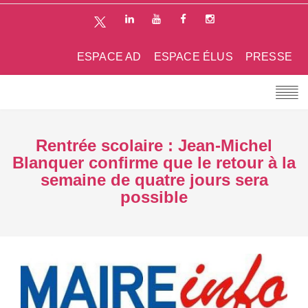
ESPACE AD
ESPACE ÉLUS
PRESSE
Rentrée scolaire : Jean-Michel
Blanquer confirme que le retour à la
semaine de quatre jours sera
possible