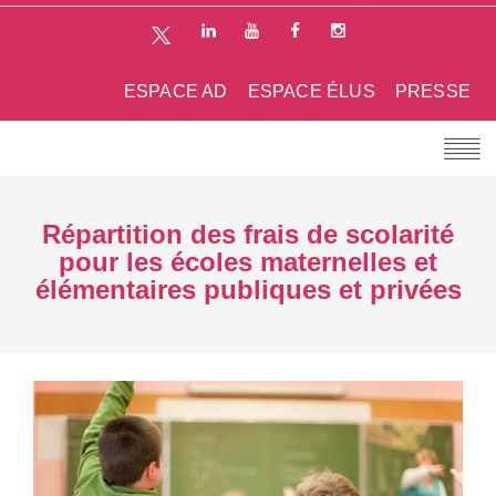
ESPACE AD
ESPACE ÉLUS
PRESSE
Répartition des frais de scolarité
pour les écoles maternelles et
élémentaires publiques et privées