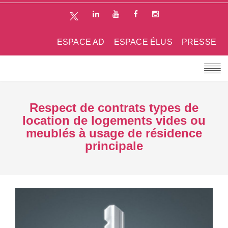
ESPACE AD
ESPACE ÉLUS
PRESSE
Respect de contrats types de
location de logements vides ou
meublés à usage de résidence
principale