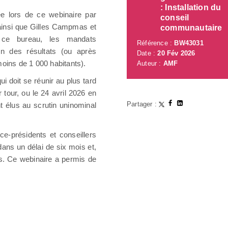
: Installation du
e lors de ce webinaire par
conseil
, ainsi que Gilles Campmas et
communautaire
ce bureau, les mandats
Référence :
BW43031
n des résultats (ou après
Date :
20 Fév 2026
oins de 1 000 habitants).
Auteur :
AMF
i doit se réunir au plus tard
r tour, ou le 24 avril 2026 en
Partager :
t élus au scrutin uninominal
e-présidents et conseillers
dans un délai de six mois et,
rs. Ce webinaire a permis de