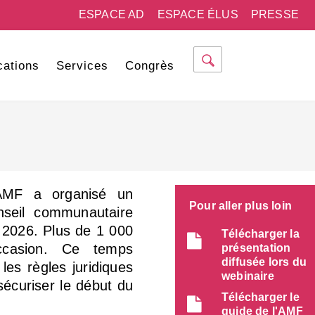
ESPACE AD
ESPACE ÉLUS
PRESSE
cations
Services
Congrès
’AMF a organisé un
Pour aller plus loin
onseil communautaire
s 2026. Plus de 1 000
Télécharger la
ccasion. Ce temps
présentation
diffusée lors du
, les règles juridiques
webinaire
sécuriser le début du
Télécharger le
guide de l'AMF