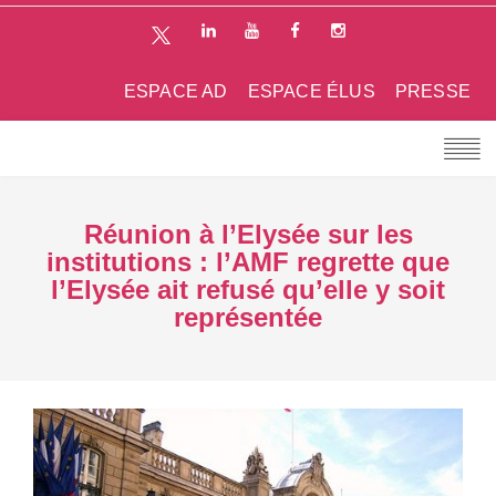
ESPACE AD
ESPACE ÉLUS
PRESSE
Réunion à l’Elysée sur les
institutions : l’AMF regrette que
l’Elysée ait refusé qu’elle y soit
représentée