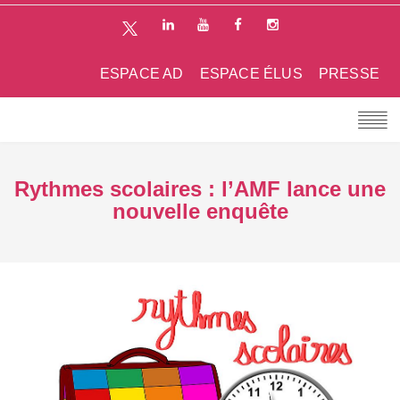
ESPACE AD
ESPACE ÉLUS
PRESSE
Rythmes scolaires : l’AMF lance une
nouvelle enquête