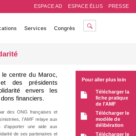
ESPACE AD
ESPACE ÉLUS
PRESSE
cations
Services
Congrès
darité
 le centre du Maroc,
Pour aller plus loin
et des présidents
lidarité envers les
Télécharger la
dons financiers.
fiche pratique
de l'AMF
par des ONG françaises et
Télécharger le
sinistrées, l’AMF relaye aux
modèle de
délibération
s d’apporter une aide aux
idarité de ses partenaires et
Télécharger le