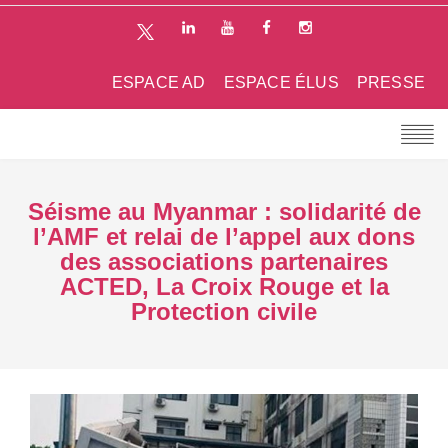
ESPACE AD
ESPACE ÉLUS
PRESSE
Séisme au Myanmar : solidarité de
l’AMF et relai de l’appel aux dons
des associations partenaires
ACTED, La Croix Rouge et la
Protection civile