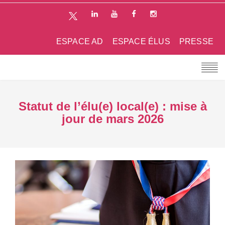
ESPACE AD
ESPACE ÉLUS
PRESSE
Statut de l’élu(e) local(e) : mise à
jour de mars 2026