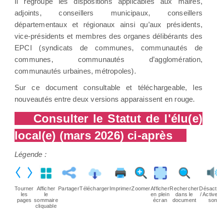
Il regroupe les dispositions applicables aux maires,
adjoints, conseillers municipaux, conseillers
départementaux et régionaux ainsi qu’aux présidents,
vice-présidents et membres des organes délibérants des
EPCI (syndicats de communes, communautés de
communes, communautés d’agglomération,
communautés urbaines, métropoles).
Sur ce document consultable et téléchargeable, les
nouveautés entre deux versions apparaissent en rouge.
Consulter le Statut de l'élu(e)
local(e) (mars 2026) ci-après
Légende :
Tourner
Afficher
Partager
Télécharger
Imprimer
Zoomer
Afficher
Rechercher
Désact
les
le
en plein
dans le
/ Active
pages
sommaire
écran
document
so
cliquable