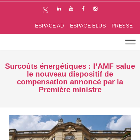
ESPACE AD
ESPACE ÉLUS
PRESSE
Surcoûts énergétiques : l’AMF salue
le nouveau dispositif de
compensation annoncé par la
Première ministre