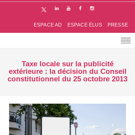
ESPACE AD
ESPACE ÉLUS
PRESSE
Taxe locale sur la publicité
extérieure : la décision du Conseil
constitutionnel du 25 octobre 2013