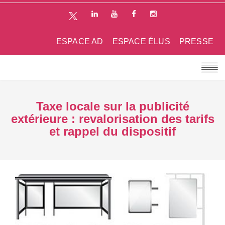
ESPACE AD
ESPACE ÉLUS
PRESSE
Taxe locale sur la publicité
extérieure : revalorisation des tarifs
et rappel du dispositif