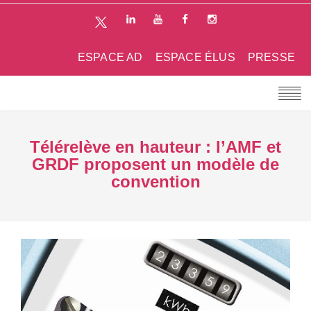
ESPACE AD
ESPACE ÉLUS
PRESSE
Télérelève en hauteur : l’AMF et
GRDF proposent un modèle de
convention