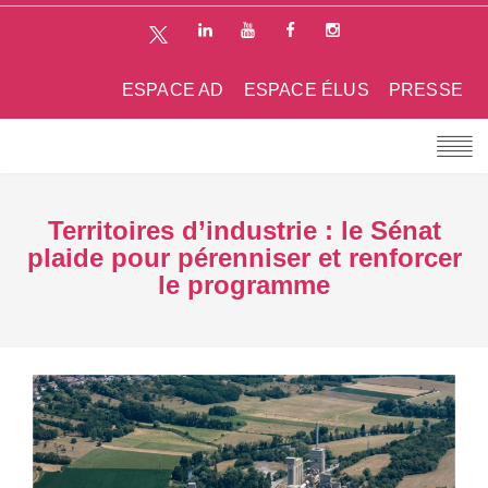
ESPACE AD
ESPACE ÉLUS
PRESSE
Territoires d’industrie : le Sénat
plaide pour pérenniser et renforcer
le programme