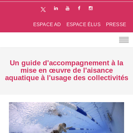
ESPACE AD
ESPACE ÉLUS
PRESSE
Un guide d'accompagnement à la
mise en œuvre de l'aisance
aquatique à l'usage des collectivités