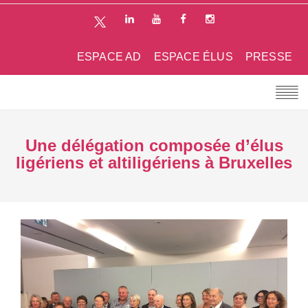
ESPACE AD
ESPACE ÉLUS
PRESSE
Une délégation composée d’élus
ligériens et altiligériens à Bruxelles