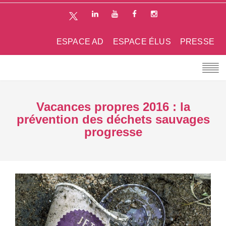
ESPACE AD
ESPACE ÉLUS
PRESSE
Vacances propres 2016 : la
prévention des déchets sauvages
progresse