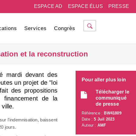
ESPACE AD
ESPACE ÉLUS
PRESSE
cations
Services
Congrès
ation et la reconstruction
cé mardi devant des
Pour aller plus loin
es un projet de "loi
fait des propositions
Télécharger le
 le financement de la
communiqué
de presse
ville.
Référence :
BW41809
Date :
5 Juil 2023
r l'indemnisation, baissent
Auteur :
AMF
20 jours.