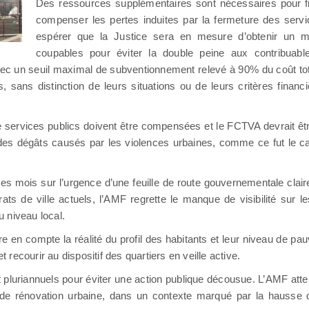
Des ressources supplémentaires sont nécessaires pour fin
compenser les pertes induites par la fermeture des service
espérer que la Justice sera en mesure d’obtenir un 
coupables pour éviter la double peine aux contribuabl
avec un seuil maximal de subventionnement relevé à 90% du coût to
, sans distinction de leurs situations ou de leurs critères financ
e de services publics doivent être compensées et le FCTVA devrait ê
 des dégâts causés par les violences urbaines, comme ce fut le 
s des mois sur l’urgence d’une feuille de route gouvernementale clai
ats de ville actuels, l’AMF regrette le manque de visibilité sur le
u niveau local.
e en compte la réalité du profil des habitants et leur niveau de pau
 recourir au dispositif des quartiers en veille active.
 pluriannuels pour éviter une action publique décousue. L’AMF att
 de rénovation urbaine, dans un contexte marqué par la hausse 