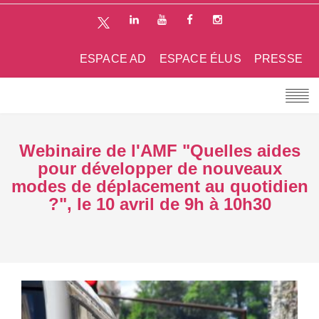
ESPACE AD
ESPACE ÉLUS
PRESSE
Webinaire de l'AMF "Quelles aides
pour développer de nouveaux
modes de déplacement au quotidien
?", le 10 avril de 9h à 10h30